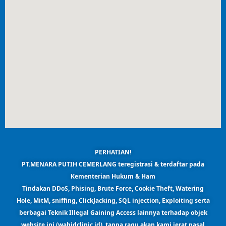
PERHATIAN!
PT.MENARA PUTIH CEMERLANG teregistrasi & terdaftar pada
Kementerian Hukum & Ham
Tindakan DDoS, Phising, Brute Force, Cookie Theft, Watering
Hole, MitM, sniffing, ClickJacking, SQL injection, Exploiting serta
berbagai Teknik Illegal Gaining Access lainnya terhadap objek
website ini (wahidclinic.id),
tanpa ragu akan kami jerat pasal