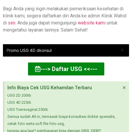
Bagi Anda yang ingin melakukan pemeriksaan kesehatan di
klinik kami, segera daftarkan diri Anda ke admin Klinik Wahid
di
sini
. Anda juga dapat mengunjungi
website kami
untuk
mengetahui layanan lainnya. Salam Sehat!
Promo USG 4D dkonsul
---> Daftar USG <<---
×
Info Biaya Cek USG Kehamilan Terbaru
USG 2D 200rb
USG 4D 225rb
USG Transvaginal 250rb
Semua sudah All-in, termasuk biaya konsultasi dokter spesialis,
cetak foto serta soft file foto usg,
tunggu apa lagi? pembayaran bisa dengan QRIS, DEBIT