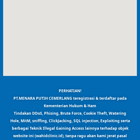
PERHATIAN!
PT.MENARA PUTIH CEMERLANG teregistrasi & terdaftar pada
Kementerian Hukum & Ham
Tindakan DDoS, Phising, Brute Force, Cookie Theft, Watering
Hole, MitM, sniffing, ClickJacking, SQL injection, Exploiting serta
berbagai Teknik Illegal Gaining Access lainnya terhadap objek
website ini (wahidclinic.id),
tanpa ragu akan kami jerat pasal