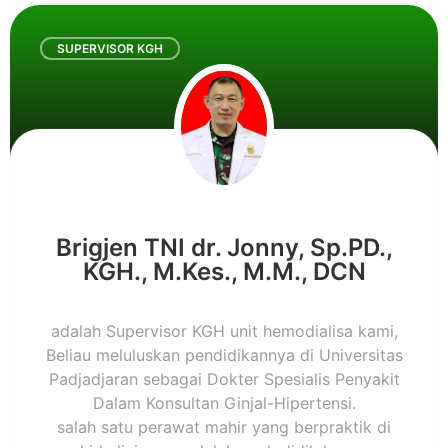
SUPERVISOR KGH
Brigjen TNI dr. Jonny, Sp.PD.,
KGH., M.Kes., M.M., DCN
adalah Supervisor KGH unit hemodialisa kami,
Beliau meluluskan pendidikannya di Universitas
Padjadjaran sebagai Dokter Spesialis Penyakit
Dalam Konsultan Ginjal-Hipertensi.
salah satu perawat mahir yang berpraktik di