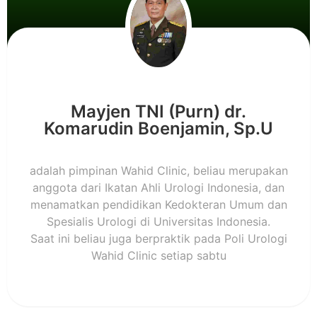
Mayjen TNI (Purn) dr.
Komarudin Boenjamin, Sp.U
adalah pimpinan Wahid Clinic, beliau merupakan
anggota dari Ikatan Ahli Urologi Indonesia, dan
menamatkan pendidikan Kedokteran Umum dan
Spesialis Urologi di Universitas Indonesia.
Saat ini beliau juga berpraktik pada Poli Urologi
Wahid Clinic setiap sabtu