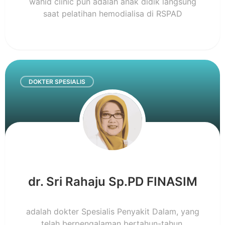
wahid clinic pun adalah anak didik langsung
saat pelatihan hemodialisa di RSPAD
DOKTER SPESIALIS
dr. Sri Rahaju Sp.PD FINASIM
adalah dokter Spesialis Penyakit Dalam, yang
telah berpengalaman bertahun-tahun,