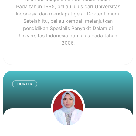
Pada tahun 1995, beliau lulus dari Universitas
Indonesia dan mendapat gelar Dokter Umum.
Setelah itu, beliau kembali melanjutkan
pendidikan Spesialis Penyakit Dalam di
Universitas Indonesia dan lulus pada tahun
2006.
DOKTER