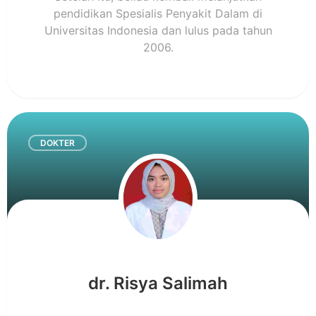
pendidikan Spesialis Penyakit Dalam di
Universitas Indonesia dan lulus pada tahun
2006.
DOKTER
dr. Risya Salimah