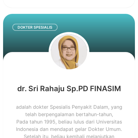
DOKTER SPESIALIS
dr. Sri Rahaju Sp.PD FINASIM
adalah dokter Spesialis Penyakit Dalam, yang
telah berpengalaman bertahun-tahun,
Pada tahun 1995, beliau lulus dari Universitas
Indonesia dan mendapat gelar Dokter Umum.
Setelah itu, beliau kembali melanjutkan