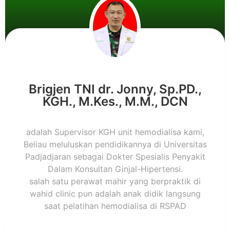
Brigjen TNI dr. Jonny, Sp.PD.,
KGH., M.Kes., M.M., DCN
adalah Supervisor KGH unit hemodialisa kami,
Beliau meluluskan pendidikannya di Universitas
Padjadjaran sebagai Dokter Spesialis Penyakit
Dalam Konsultan Ginjal-Hipertensi.
salah satu perawat mahir yang berpraktik di
wahid clinic pun adalah anak didik langsung
saat pelatihan hemodialisa di RSPAD