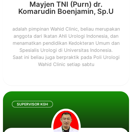
Mayjen TNI (Purn) dr.
Komarudin Boenjamin, Sp.U
adalah pimpinan Wahid Clinic, beliau merupakan
anggota dari Ikatan Ahli Urologi Indonesia, dan
menamatkan pendidikan Kedokteran Umum dan
Spesialis Urologi di Universitas Indonesia.
Saat ini beliau juga berpraktik pada Poli Urologi
Wahid Clinic setiap sabtu
SUPERVISOR KGH