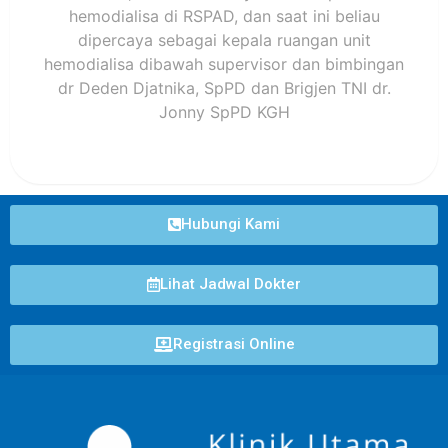
hemodialisa di RSPAD, dan saat ini beliau
dipercaya sebagai kepala ruangan unit
hemodialisa dibawah supervisor dan bimbingan
dr Deden Djatnika, SpPD dan Brigjen TNI dr.
Jonny SpPD KGH
Hubungi Kami
Lihat Jadwal Dokter
Registrasi Online