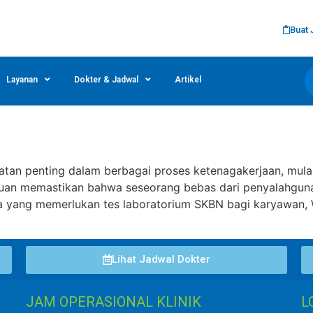
Buat 
Layanan
Dokter & Jadwal
Artikel
tan penting dalam berbagai proses ketenagakerjaan, mulai
ujuan memastikan bahwa seseorang bebas dari penyalahgun
da yang memerlukan tes laboratorium SKBN bagi karyawan, W
Lihat Jadwal Dokter
JAM OPERASIONAL KLINIK
L