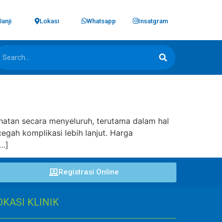
Janji
Lokasi
Whatsapp
Insatgram
ehatan secara menyeluruh, terutama dalam hal
egah komplikasi lebih lanjut. Harga
[…]
Registrasi Online
OKASI KLINIK