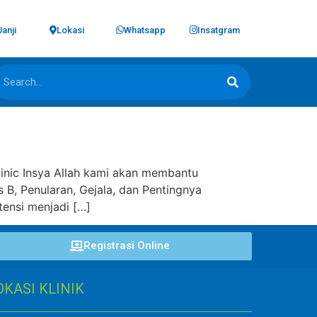
Janji
Lokasi
Whatsapp
Insatgram
 Clinic Insya Allah kami akan membantu
s B, Penularan, Gejala, dan Pentingnya
tensi menjadi […]
Registrasi Online
OKASI KLINIK