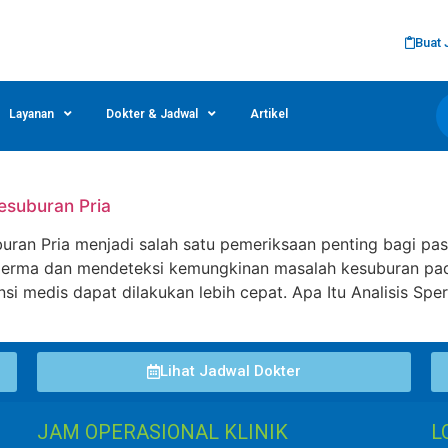
Buat 
Layanan
Dokter & Jadwal
Artikel
esuburan Pria
uran Pria menjadi salah satu pemeriksaan penting bagi pa
sperma dan mendeteksi kemungkinan masalah kesuburan pa
nsi medis dapat dilakukan lebih cepat. Apa Itu Analisis Sp
Lihat Jadwal Dokter
JAM OPERASIONAL KLINIK
L