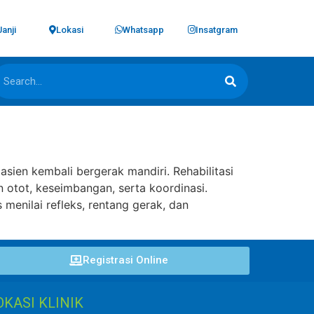
Janji
Lokasi
Whatsapp
Insatgram
ien kembali bergerak mandiri. Rehabilitasi
 otot, keseimbangan, serta koordinasi.
 menilai refleks, rentang gerak, dan
Registrasi Online
OKASI KLINIK