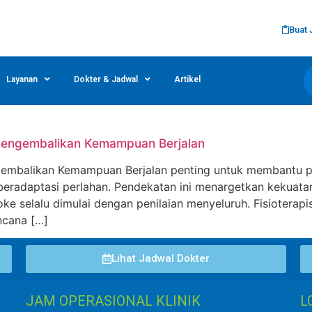
Buat 
Layanan
Dokter & Jadwal
Artikel
 Mengembalikan Kemampuan Berjalan
gembalikan Kemampuan Berjalan penting untuk membantu pas
beradaptasi perlahan. Pendekatan ini menargetkan kekuatan
oke selalu dimulai dengan penilaian menyeluruh. Fisioterapis
ncana […]
Lihat Jadwal Dokter
JAM OPERASIONAL KLINIK
L