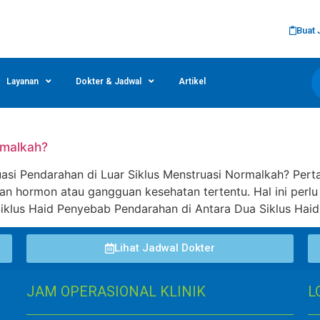
Buat 
Layanan
Dokter & Jadwal
Artikel
rmalkah?
si Pendarahan di Luar Siklus Menstruasi Normalkah? Pert
han hormon atau gangguan kesehatan tertentu. Hal ini perlu 
lus Haid Penyebab Pendarahan di Antara Dua Siklus Haid 
Lihat Jadwal Dokter
JAM OPERASIONAL KLINIK
L