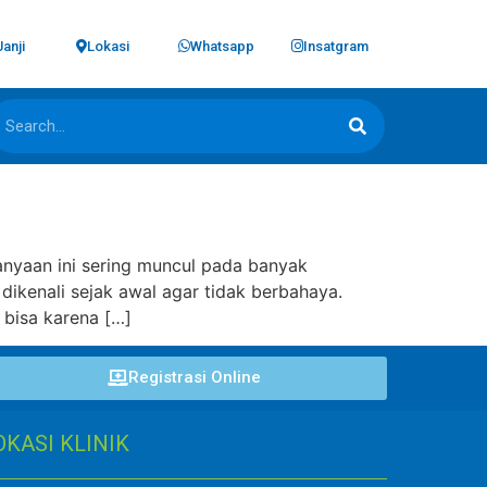
Janji
Lokasi
Whatsapp
Insatgram
anyaan ini sering muncul pada banyak
dikenali sejak awal agar tidak berbahaya.
bisa karena […]
Registrasi Online
OKASI KLINIK