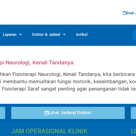
Buat 
Layanan
Dokter & Jadwal
Artikel
i Neurologi, Kenali Tandanya
n Fisioterapi Neurologi, Kenali Tandanya, kita berbicara
ini membantu memulihkan fungsi motorik, keseimbangan, koo
isioterapi Saraf sangat penting agar penanganan tidak t
Lihat Jadwal Dokter
JAM OPERASIONAL KLINIK
L