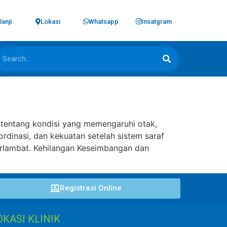
Janji
Lokasi
Whatsapp
Insatgram
 tentang kondisi yang memengaruhi otak,
rdinasi, dan kekuatan setelah sistem saraf
erlambat. Kehilangan Keseimbangan dan
Registrasi Online
OKASI KLINIK