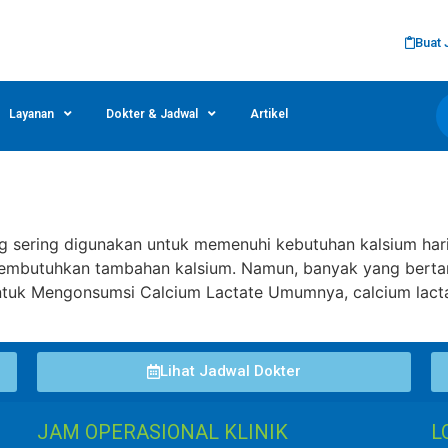
Buat 
Layanan
Dokter & Jadwal
Artikel
g sering digunakan untuk memenuhi kebutuhan kalsium haria
g membutuhkan tambahan kalsium. Namun, banyak yang berta
tuk Mengonsumsi Calcium Lactate Umumnya, calcium lactat
Lihat Jadwal Dokter
JAM OPERASIONAL KLINIK
L