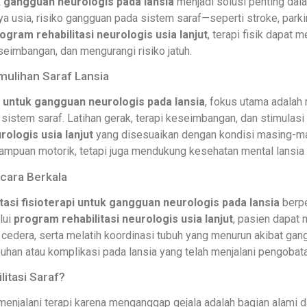
uk gangguan neurologis pada lansia
menjadi solusi penting dala
nya usia, risiko gangguan pada sistem saraf—seperti stroke, parki
ogram rehabilitasi neurologis usia lanjut
, terapi fisik dapa
seimbangan, dan mengurangi risiko jatuh.
mulihan Saraf Lansia
pi untuk gangguan neurologis pada lansia
, fokus utama adala
 sistem saraf. Latihan gerak, terapi keseimbangan, dan stimulas
rologis usia lanjut
yang disesuaikan dengan kondisi masing-ma
mpuan motorik, tetapi juga mendukung kesehatan mental lansia ag
cara Berkala
itasi fisioterapi untuk gangguan neurologis pada lansia
berpe
lui
program rehabilitasi neurologis usia lanjut
, pasien dapat
n cedera, serta melatih koordinasi tubuh yang menurun akibat gang
uhan atau komplikasi pada lansia yang telah menjalani pengoba
itasi Saraf?
enjalani terapi karena menganggap gejala adalah bagian alami d