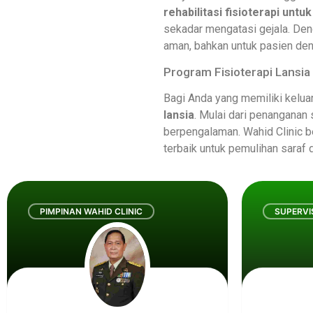
rehabilitasi fisioterapi unt
sekadar mengatasi gejala. De
aman, bahkan untuk pasien den
Program Fisioterapi Lansia 
Bagi Anda yang memiliki kelua
lansia
. Mulai dari penanganan 
berpengalaman. Wahid Clinic b
terbaik untuk pemulihan saraf d
PIMPINAN WAHID CLINIC
SUPERVI