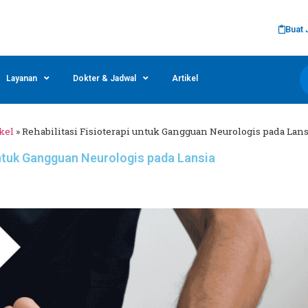
Buat 
Layanan
Dokter & Jadwal
Artikel
kel
»
Rehabilitasi Fisioterapi untuk Gangguan Neurologis pada Lans
untuk Gangguan Neurologis pada Lansia