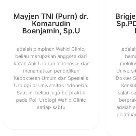
Mayjen TNI (Purn) dr.
Brigje
Komarudin
Sp.PD
Boenjamin, Sp.U
adalah pimpinan Wahid Clinic,
adala
beliau merupakan anggota dari
hemo
Ikatan Ahli Urologi Indonesia, dan
melulu
menamatkan pendidikan
Universi
Kedokteran Umum dan Spesialis
Dokter S
Urologi di Universitas Indonesia.
Konsul
Saat ini beliau juga berpraktik
salah s
pada Poli Urologi Wahid Clinic
berprak
setiap sabtu
adalah a
pelatiha