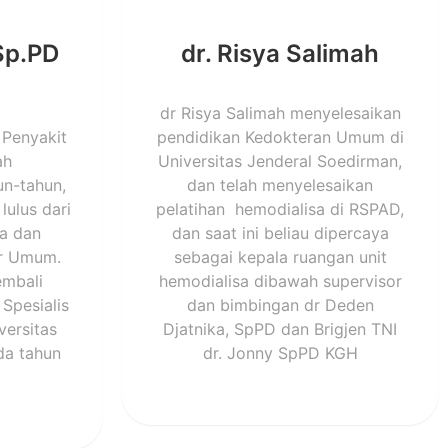
 Sp.PD
dr. Risya Salimah
dr Risya Salimah menyelesaikan
 Penyakit
pendidikan Kedokteran Umum di
ah
Universitas Jenderal Soedirman,
n-tahun,
dan telah menyelesaikan
lulus dari
pelatihan hemodialisa di RSPAD,
ia dan
dan saat ini beliau dipercaya
er Umum.
sebagai kepala ruangan unit
embali
hemodialisa dibawah supervisor
Spesialis
dan bimbingan dr Deden
versitas
Djatnika, SpPD dan Brigjen TNI
da tahun
dr. Jonny SpPD KGH