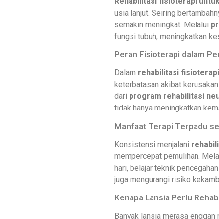
Rehabilitasi fisioterapi unt
usia lanjut. Seiring bertambah
semakin meningkat. Melalui
pr
fungsi tubuh, meningkatkan ke
Peran Fisioterapi dalam Pe
Dalam
rehabilitasi fisiotera
keterbatasan akibat kerusakan
dari
program rehabilitasi neu
tidak hanya meningkatkan kema
Manfaat Terapi Terpadu se
Konsistensi menjalani
rehabil
mempercepat pemulihan. Mela
hari, belajar teknik pencegaha
juga mengurangi risiko kekamb
Kenapa Lansia Perlu Rehabil
Banyak lansia merasa enggan m