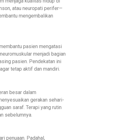
m menjaga kualitas hidup di
nson, atau neuropati perifer—
t membantu mengembalikan
h membantu pasien mengatasi
i neuromuskular menjadi bagian
sing pasien. Pendekatan ini
ar tetap aktif dan mandiri.
ran besar dalam
 menyesuaikan gerakan sehari-
guan saraf. Terapi yang rutin
tan sebelumnya.
ari penuaan. Padahal,