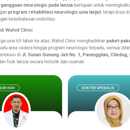
uk gangguan neurologis pada lansia
bertujuan untuk meningkatka
ngan
program rehabilitasi neurologis usia lanjut
, terapi bisa 
gan keterbatasan mobilitas.
di Wahid Clinic
rga usia 65 tahun ke atas, Wahid Clinic menghadirkan
paket-pake
satu area cedera hingga program neurologis terpadu, semua ditan
erlokasi di
Jl. Sunan Gunung Jati No. 1, Paninggilan, Ciledug
an fisik lansia secara holistik dan nyaman.
SOR KGH
DOKTER SPESIALIS