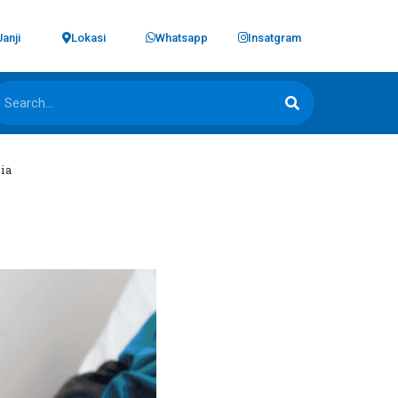
Janji
Lokasi
Whatsapp
Insatgram
ia