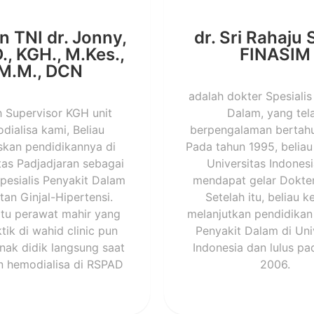
n TNI dr. Jonny,
dr. Sri Rahaju
., KGH., M.Kes.,
FINASIM
M.M., DCN
adalah dokter Spesialis
h Supervisor KGH unit
Dalam, yang tel
dialisa kami, Beliau
berpengalaman bertahu
skan pendidikannya di
Pada tahun 1995, beliau 
tas Padjadjaran sebagai
Universitas Indones
pesialis Penyakit Dalam
mendapat gelar Dokt
tan Ginjal-Hipertensi.
Setelah itu, beliau k
atu perawat mahir yang
melanjutkan pendidikan 
tik di wahid clinic pun
Penyakit Dalam di Uni
nak didik langsung saat
Indonesia dan lulus pa
n hemodialisa di RSPAD
2006.