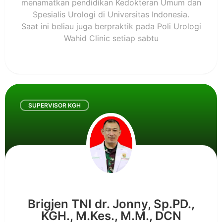
menamatkan pendidikan Kedokteran Umum dan
Spesialis Urologi di Universitas Indonesia.
Saat ini beliau juga berpraktik pada Poli Urologi
Wahid Clinic setiap sabtu
SUPERVISOR KGH
Brigjen TNI dr. Jonny, Sp.PD.,
KGH., M.Kes., M.M., DCN