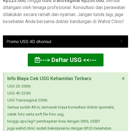
Rp225.000
, hingga
USG transvaginal Rp250.000
, semua
ditangani oleh tenaga profesional. Konsultasi dan perawatan
dilakukan secara ramah dan nyaman. Jangan tunda lagi, jaga
kesehatan Anda bersama dokter kandungan di Wahid Clinic!
Promo USG 4D dkonsul
---> Daftar USG <<---
×
Info Biaya Cek USG Kehamilan Terbaru
USG 2D 200rb
USG 4D 225rb
USG Transvaginal 250rb
Semua sudah All-in, termasuk biaya konsultasi dokter spesialis,
cetak foto serta soft file foto usg,
tunggu apa lagi? pembayaran bisa dengan QRIS, DEBIT
juga wahid clinic sudah bekerjasama dengan BPJS Kesehatan