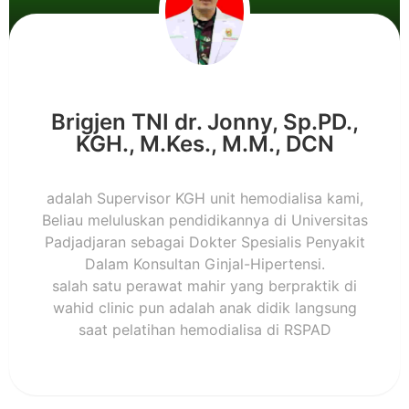
Brigjen TNI dr. Jonny, Sp.PD.,
KGH., M.Kes., M.M., DCN
adalah Supervisor KGH unit hemodialisa kami,
Beliau meluluskan pendidikannya di Universitas
Padjadjaran sebagai Dokter Spesialis Penyakit
Dalam Konsultan Ginjal-Hipertensi.
salah satu perawat mahir yang berpraktik di
wahid clinic pun adalah anak didik langsung
saat pelatihan hemodialisa di RSPAD