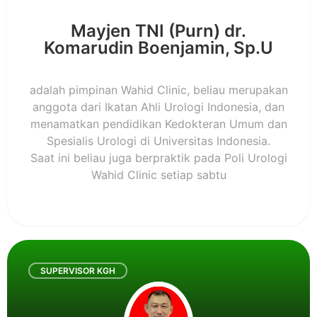
Mayjen TNI (Purn) dr.
Komarudin Boenjamin, Sp.U
adalah pimpinan Wahid Clinic, beliau merupakan
anggota dari Ikatan Ahli Urologi Indonesia, dan
menamatkan pendidikan Kedokteran Umum dan
Spesialis Urologi di Universitas Indonesia.
Saat ini beliau juga berpraktik pada Poli Urologi
Wahid Clinic setiap sabtu
SUPERVISOR KGH