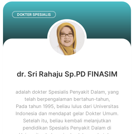
DOKTER SPESIALIS
dr. Sri Rahaju Sp.PD FINASIM
adalah dokter Spesialis Penyakit Dalam, yang
telah berpengalaman bertahun-tahun,
Pada tahun 1995, beliau lulus dari Universitas
Indonesia dan mendapat gelar Dokter Umum.
Setelah itu, beliau kembali melanjutkan
pendidikan Spesialis Penyakit Dalam di