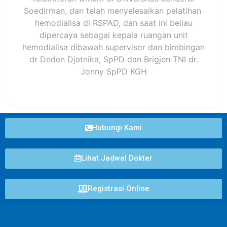
Soedirman, dan telah menyelesaikan pelatihan
hemodialisa di RSPAD, dan saat ini beliau
dipercaya sebagai kepala ruangan unit
hemodialisa dibawah supervisor dan bimbingan
dr Deden Djatnika, SpPD dan Brigjen TNI dr.
Jonny SpPD KGH
Hubungi Kami
Lihat Jadwal Dokter
Registrasi Online