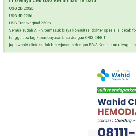
Info Biaya Cek USG Kehamilan Terbaru
USG 2D 200rb
USG 4D 225rb
USG Transvaginal 250rb
Semua sudah All-in, termasuk biaya konsultasi dokter spesialis, cetak fot
tunggu apa lagi? pembayaran bisa dengan QRIS, DEBIT
juga wahid clinic sudah bekerjasama dengan BPJS Kesehatan (dengan sur