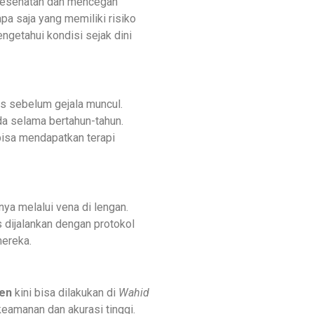
kesehatan dan mencegah
pa saja yang memiliki risiko
getahui kondisi sejak dini
s sebelum gejala muncul.
da selama bertahun-tahun.
bisa mendapatkan terapi
ya melalui vena di lengan.
s dijalankan dengan protokol
mereka.
ien
kini bisa dilakukan di
Wahid
keamanan dan akurasi tinggi.