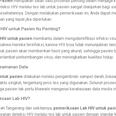
Pasien
merupakan salah satu prosedur penting dalam menjaga 
teksi HIV melalui tes lab untuk pasien sangat dianjurkan bagi sia
kesehatannya. Dengan melakukan pemeriksaan ini, Anda dapat men
n yang tepat jika diperlukan.
IV untuk Pasien Itu Penting?
HIV untuk pasien
membantu dalam mengidentifikasi infeksi viru
bahwa mereka terinfeksi, karena HIV bisa tidak menunjukkan tan
ntuk pasien akan memberikan hasil yang akurat, sehingga pasien 
perlambat perkembangan virus, dan meningkatkan kualitas hidup.
Keamanan Data
untuk pasien
dilakukan melalui pengambilan sampel darah, biasan
ktu singkat, tergantung jenis tes yang digunakan. Seluruh prose
ingga pasien tak perlu khawatir mengenai kerahasiaan data medis 
ksaan Lab HIV?
yah Tangerang dan sekitarnya,
pemeriksaan Lab HIV untuk pas
layanan deteksi HIV melalui tes lab untuk pasien dengan standar 