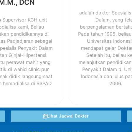
M.M., DCN
adalah dokter Spesialis
h Supervisor KGH unit
Dalam, yang tel
dialisa kami, Beliau
berpengalaman bertahu
skan pendidikannya di
Pada tahun 1995, beliau 
tas Padjadjaran sebagai
Universitas Indones
pesialis Penyakit Dalam
mendapat gelar Dokt
tan Ginjal-Hipertensi.
Setelah itu, beliau k
atu perawat mahir yang
melanjutkan pendidikan 
tik di wahid clinic pun
Penyakit Dalam di Uni
nak didik langsung saat
Indonesia dan lulus pa
n hemodialisa di RSPAD
2006.
Lihat Jadwal Dokter