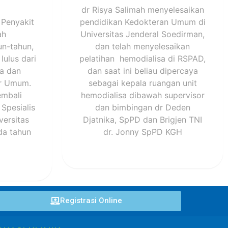
dr Risya Salimah menyelesaikan
 Penyakit
pendidikan Kedokteran Umum di
ah
Universitas Jenderal Soedirman,
n-tahun,
dan telah menyelesaikan
lulus dari
pelatihan hemodialisa di RSPAD,
ia dan
dan saat ini beliau dipercaya
er Umum.
sebagai kepala ruangan unit
embali
hemodialisa dibawah supervisor
Spesialis
dan bimbingan dr Deden
versitas
Djatnika, SpPD dan Brigjen TNI
da tahun
dr. Jonny SpPD KGH
Registrasi Online