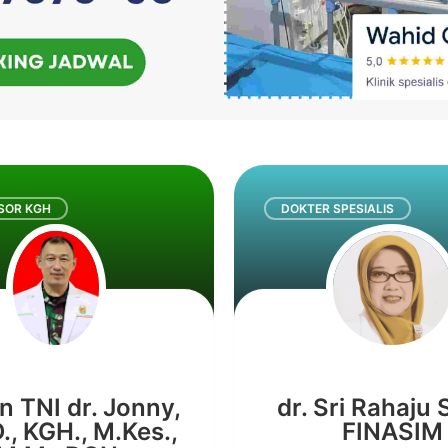
SOR KGH
DOKTER SPESIALIS
n TNI dr. Jonny,
dr. Sri Rahaju
., KGH., M.Kes.,
FINASIM