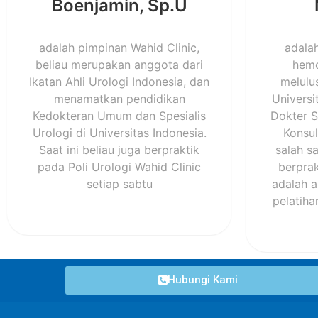
Boenjamin, Sp.U
adalah pimpinan Wahid Clinic,
adala
beliau merupakan anggota dari
hemo
Ikatan Ahli Urologi Indonesia, dan
melulu
menamatkan pendidikan
Universi
Kedokteran Umum dan Spesialis
Dokter S
Urologi di Universitas Indonesia.
Konsul
Saat ini beliau juga berpraktik
salah s
pada Poli Urologi Wahid Clinic
berprak
setiap sabtu
adalah a
pelatiha
Hubungi Kami