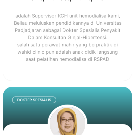
adalah Supervisor KGH unit hemodialisa kami,
Beliau meluluskan pendidikannya di Universitas
Padjadjaran sebagai Dokter Spesialis Penyakit
Dalam Konsultan Ginjal-Hipertensi.
salah satu perawat mahir yang berpraktik di
wahid clinic pun adalah anak didik langsung
saat pelatihan hemodialisa di RSPAD
DOKTER SPESIALIS