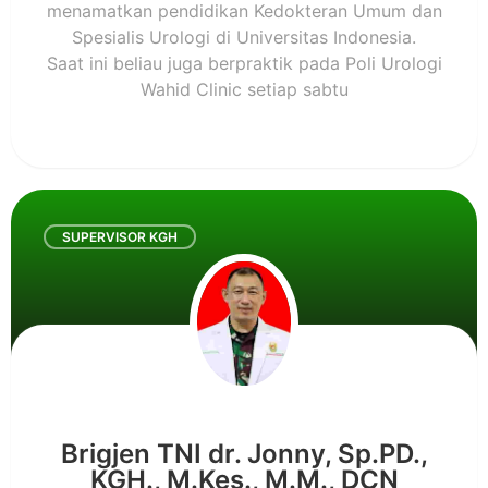
menamatkan pendidikan Kedokteran Umum dan
Spesialis Urologi di Universitas Indonesia.
Saat ini beliau juga berpraktik pada Poli Urologi
Wahid Clinic setiap sabtu
SUPERVISOR KGH
Brigjen TNI dr. Jonny, Sp.PD.,
KGH., M.Kes., M.M., DCN