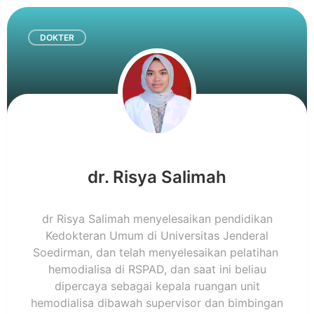
DOKTER
dr. Risya Salimah
dr Risya Salimah menyelesaikan pendidikan
Kedokteran Umum di Universitas Jenderal
Soedirman, dan telah menyelesaikan pelatihan
hemodialisa di RSPAD, dan saat ini beliau
dipercaya sebagai kepala ruangan unit
hemodialisa dibawah supervisor dan bimbingan