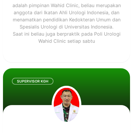
adalah pimpinan Wahid Clinic, beliau merupakan
anggota dari Ikatan Ahli Urologi Indonesia, dan
menamatkan pendidikan Kedokteran Umum dan
Spesialis Urologi di Universitas Indonesia.
Saat ini beliau juga berpraktik pada Poli Urologi
Wahid Clinic setiap sabtu
SUPERVISOR KGH