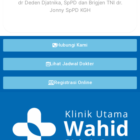
dr Deden Djatnika, SpPD dan Brigjen TNI dr.
Jonny SpPD KGH
Hubungi Kami
Lihat Jadwal Dokter
Registrasi Online