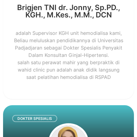
Brigjen TNI dr. Jonny, Sp.PD.,
KGH., M.Kes., M.M., DCN
adalah Supervisor KGH unit hemodialisa kami,
Beliau meluluskan pendidikannya di Universitas
Padjadjaran sebagai Dokter Spesialis Penyakit
Dalam Konsultan Ginjal-Hipertensi.
salah satu perawat mahir yang berpraktik di
wahid clinic pun adalah anak didik langsung
saat pelatihan hemodialisa di RSPAD
DOKTER SPESIALIS