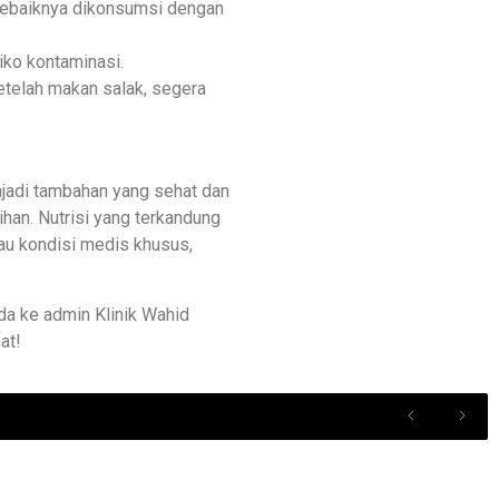
 sebaiknya dikonsumsi dengan
iko kontaminasi.
etelah makan salak, segera
njadi tambahan yang sehat dan
han. Nutrisi yang terkandung
au kondisi medis khusus,
da ke admin Klinik Wahid
at!