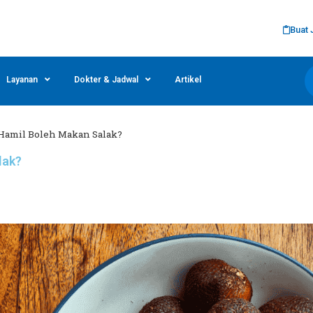
Buat 
Layanan
Dokter & Jadwal
Artikel
 Hamil Boleh Makan Salak?
lak?