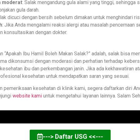
h moderat
: Salak mengandung gula alami yang tinggi, sehingga
onjakan gula darah.
alak dicuci dengan bersih sebelum dimakan untuk menghindari ris
h
: Jika Anda mengalami reaksi alergi atau masalah pencernaan s
n konsultasikan dengan dokter.
an “Apakah Ibu Hamil Boleh Makan Salak?” adalah, salak bisa me
elama dikonsumsi dengan moderasi dan perhatian terhadap kebersi
esehatan ibu dan perkembangan janin. Jika ada kekhawatiran at
rofesional kesehatan untuk mendapatkan saran yang sesuai.
 pemeriksaan kesehatan di klinik kami, segera daftarkan diri An
njungi
website kami
untuk mengetahui layanan lainnya. Salam Seh
---> Daftar USG <<---