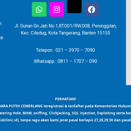
n
Jl. Sunan Gn.Jati No.1,RT.001/RW.008, Peninggilan,
Kec. Ciledug, Kota Tangerang, Banten 15155
te
Telepon : 021 – 3970 – 7090
Whatsapp : 0811 – 1707 – 090
PERHATIAN!
ARA PUTIH CEMERLANG teregistrasi & terdaftar pada Kementerian Huku
tering Hole, MitM, sniffing, ClickJacking, SQL injection, Exploiting serta b
idclinic.id),
tanpa ragu akan kami jerat pasal berlapis 27,28,29,30 dan pasa