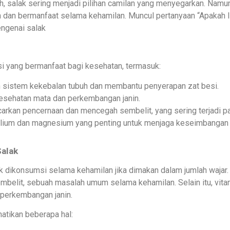
h, salak sering menjadi pilihan camilan yang menyegarkan. Namun,
 dan bermanfaat selama kehamilan. Muncul pertanyaan “Apakah I
engenai salak
si yang bermanfaat bagi kesehatan, termasuk:
n sistem kekebalan tubuh dan membantu penyerapan zat besi.
esehatan mata dan perkembangan janin.
rkan pencernaan dan mencegah sembelit, yang sering terjadi pa
lium dan magnesium yang penting untuk menjaga keseimbangan 
alak
k dikonsumsi selama kehamilan jika dimakan dalam jumlah wajar
elit, sebuah masalah umum selama kehamilan. Selain itu, vitam
perkembangan janin.
atikan beberapa hal: