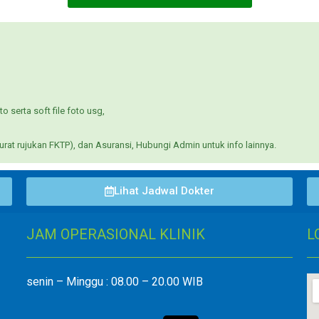
o serta soft file foto usg,
at rujukan FKTP), dan Asuransi, Hubungi Admin untuk info lainnya.
Lihat Jadwal Dokter
JAM OPERASIONAL KLINIK
L
senin – Minggu : 08.00 – 20.00 WIB