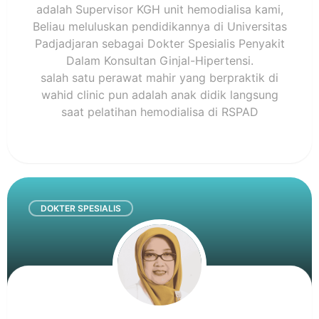
adalah Supervisor KGH unit hemodialisa kami,
Beliau meluluskan pendidikannya di Universitas
Padjadjaran sebagai Dokter Spesialis Penyakit
Dalam Konsultan Ginjal-Hipertensi.
salah satu perawat mahir yang berpraktik di
wahid clinic pun adalah anak didik langsung
saat pelatihan hemodialisa di RSPAD
DOKTER SPESIALIS