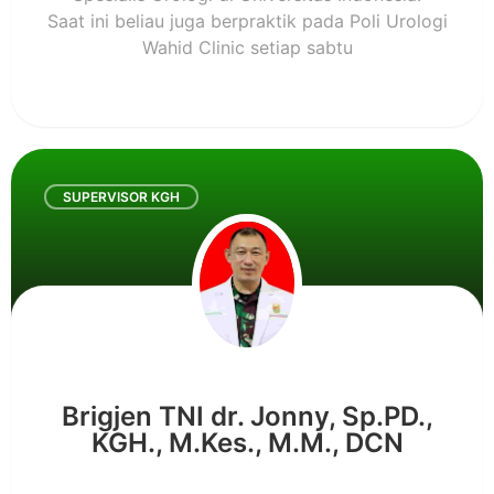
Saat ini beliau juga berpraktik pada Poli Urologi
Wahid Clinic setiap sabtu
SUPERVISOR KGH
Brigjen TNI dr. Jonny, Sp.PD.,
KGH., M.Kes., M.M., DCN