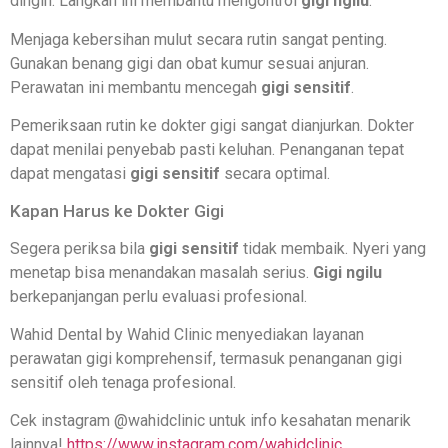
dingin. Langkah ini membantu mengontrol
gigi ngilu
.
Menjaga kebersihan mulut secara rutin sangat penting.
Gunakan benang gigi dan obat kumur sesuai anjuran.
Perawatan ini membantu mencegah
gigi sensitif
.
Pemeriksaan rutin ke dokter gigi sangat dianjurkan. Dokter
dapat menilai penyebab pasti keluhan. Penanganan tepat
dapat mengatasi
gigi sensitif
secara optimal.
Kapan Harus ke Dokter Gigi
Segera periksa bila
gigi sensitif
tidak membaik. Nyeri yang
menetap bisa menandakan masalah serius.
Gigi ngilu
berkepanjangan perlu evaluasi profesional.
Wahid Dental by Wahid Clinic menyediakan layanan
perawatan gigi komprehensif, termasuk penanganan gigi
sensitif oleh tenaga profesional.
Cek instagram @wahidclinic untuk info kesahatan menarik
lainnya!
https://www.instagram.com/wahidclinic