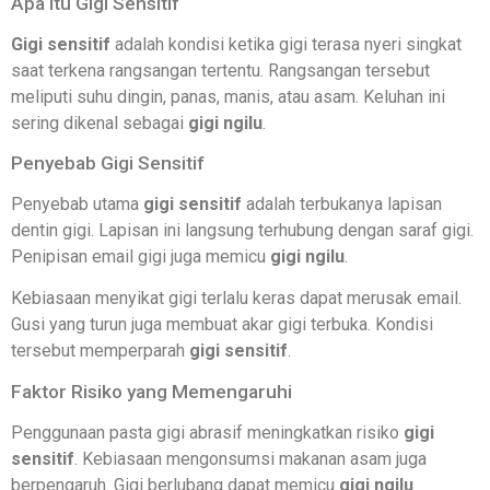
Apa Itu Gigi Sensitif
Gigi sensitif
adalah kondisi ketika gigi terasa nyeri singkat
saat terkena rangsangan tertentu. Rangsangan tersebut
meliputi suhu dingin, panas, manis, atau asam. Keluhan ini
sering dikenal sebagai
gigi ngilu
.
Penyebab Gigi Sensitif
Penyebab utama
gigi sensitif
adalah terbukanya lapisan
dentin gigi. Lapisan ini langsung terhubung dengan saraf gigi.
Penipisan email gigi juga memicu
gigi ngilu
.
Kebiasaan menyikat gigi terlalu keras dapat merusak email.
Gusi yang turun juga membuat akar gigi terbuka. Kondisi
tersebut memperparah
gigi sensitif
.
Faktor Risiko yang Memengaruhi
Penggunaan pasta gigi abrasif meningkatkan risiko
gigi
sensitif
. Kebiasaan mengonsumsi makanan asam juga
berpengaruh. Gigi berlubang dapat memicu
gigi ngilu