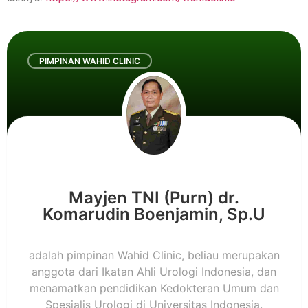
PIMPINAN WAHID CLINIC
Mayjen TNI (Purn) dr.
Komarudin Boenjamin, Sp.U
adalah pimpinan Wahid Clinic, beliau merupakan
anggota dari Ikatan Ahli Urologi Indonesia, dan
menamatkan pendidikan Kedokteran Umum dan
Spesialis Urologi di Universitas Indonesia.