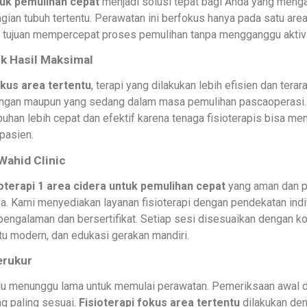
tuk pemulihan cepat
menjadi solusi tepat bagi Anda yang meng
agian tubuh tertentu. Perawatan ini berfokus hanya pada satu area
an tujuan mempercepat proses pemulihan tanpa mengganggu aktivit
k Hasil Maksimal
okus area tertentu
, terapi yang dilakukan lebih efisien dan terar
ingan maupun yang sedang dalam masa pemulihan pascaoperasi.
han lebih cepat dan efektif karena tenaga fisioterapis bisa me
pasien.
Wahid Clinic
ioterapi 1 area cidera untuk pemulihan cepat
yang aman dan pr
. Kami menyediakan layanan fisioterapi dengan pendekatan indi
erpengalaman dan bersertifikat. Setiap sesi disesuaikan dengan 
tu modern, dan edukasi gerakan mandiri.
erukur
erlu menunggu lama untuk memulai perawatan. Pemeriksaan awal 
ang paling sesuai.
Fisioterapi fokus area tertentu
dilakukan de