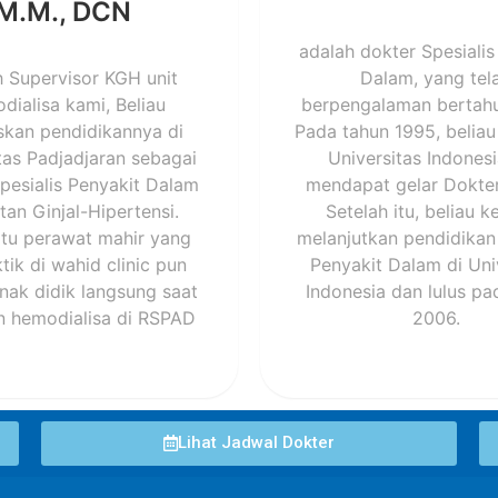
M.M., DCN
adalah dokter Spesialis
h Supervisor KGH unit
Dalam, yang tel
dialisa kami, Beliau
berpengalaman bertahu
skan pendidikannya di
Pada tahun 1995, beliau 
tas Padjadjaran sebagai
Universitas Indones
pesialis Penyakit Dalam
mendapat gelar Dokt
tan Ginjal-Hipertensi.
Setelah itu, beliau k
atu perawat mahir yang
melanjutkan pendidikan 
tik di wahid clinic pun
Penyakit Dalam di Uni
nak didik langsung saat
Indonesia dan lulus pa
n hemodialisa di RSPAD
2006.
Lihat Jadwal Dokter