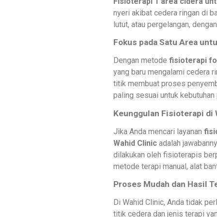
Fisioterapi 1 area cidera un
nyeri akibat cedera ringan di b
lutut, atau pergelangan, deng
Fokus pada Satu Area untu
Dengan metode
fisioterapi f
yang baru mengalami cedera r
titik membuat proses penyembu
paling sesuai untuk kebutuhan 
Keunggulan Fisioterapi di 
Jika Anda mencari layanan
fis
Wahid Clinic
adalah jawabannya
dilakukan oleh fisioterapis b
metode terapi manual, alat ban
Proses Mudah dan Hasil T
Di Wahid Clinic, Anda tidak p
titik cedera dan jenis terapi y