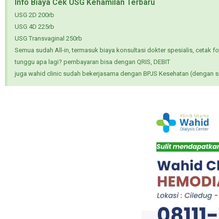
Info Biaya Cek USG Kehamilan Terbaru
USG 2D 200rb
USG 4D 225rb
USG Transvaginal 250rb
Semua sudah All-in, termasuk biaya konsultasi dokter spesialis, cetak fot
tunggu apa lagi? pembayaran bisa dengan QRIS, DEBIT
juga wahid clinic sudah bekerjasama dengan BPJS Kesehatan (dengan sur