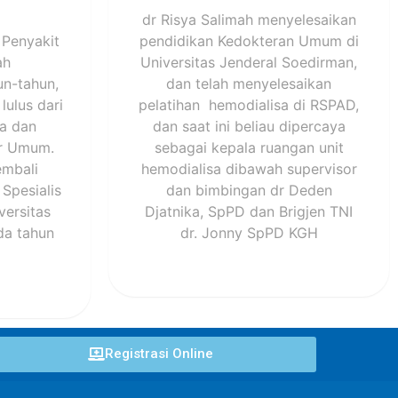
dr Risya Salimah menyelesaikan
 Penyakit
pendidikan Kedokteran Umum di
ah
Universitas Jenderal Soedirman,
n-tahun,
dan telah menyelesaikan
lulus dari
pelatihan hemodialisa di RSPAD,
ia dan
dan saat ini beliau dipercaya
er Umum.
sebagai kepala ruangan unit
embali
hemodialisa dibawah supervisor
Spesialis
dan bimbingan dr Deden
versitas
Djatnika, SpPD dan Brigjen TNI
da tahun
dr. Jonny SpPD KGH
Registrasi Online