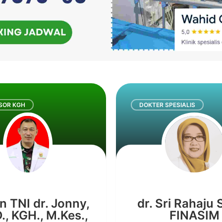
SOR KGH
DOKTER SPESIALIS
n TNI dr. Jonny,
dr. Sri Rahaju
., KGH., M.Kes.,
FINASIM