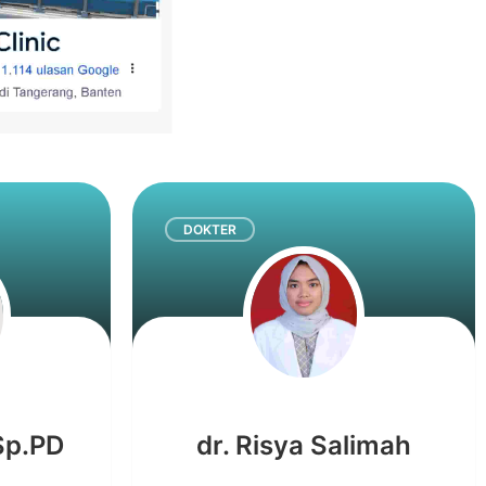
DOKTER
 Sp.PD
dr. Risya Salimah