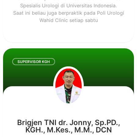
Spesialis Urologi di Universitas Indonesia.
Saat ini beliau juga berpraktik pada Poli Urologi
Wahid Clinic setiap sabtu
SUPERVISOR KGH
Brigjen TNI dr. Jonny, Sp.PD.,
KGH., M.Kes., M.M., DCN