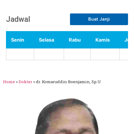
Jadwal
Buat Janji
Senin
Selasa
Rabu
Kamis
Jum
Home
»
Dokter
»
dr. Komaruddin Boenjamin, Sp.U