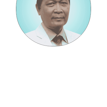
dr. Komaruddin Boenjamin, Sp.U
Dokter Spesialis Urologi
dr. Komaruddin Boenjamin, Sp.U merupakan seorang Dokter
Spesialis Urologi. Adapun layanan kesehatan yang diberikan beliau
antara lain: Konsultasi Urologi. dr. Komaruddin Boenjamin merupakan
anggota dari Ikatan Ahli Urologi Indonesia. Beliau telah menamatkan
pendidikan Kedokteran Umum dan Spesialis Urologi di Universitas
Indonesia.