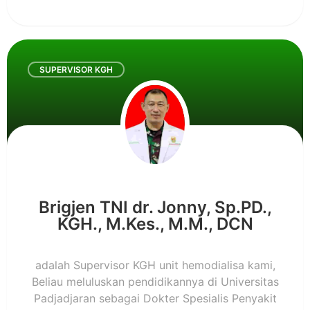
SUPERVISOR KGH
Brigjen TNI dr. Jonny, Sp.PD.,
KGH., M.Kes., M.M., DCN
adalah Supervisor KGH unit hemodialisa kami,
Beliau meluluskan pendidikannya di Universitas
Padjadjaran sebagai Dokter Spesialis Penyakit