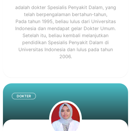
adalah dokter Spesialis Penyakit Dalam, yang
telah berpengalaman bertahun-tahun,
Pada tahun 1995, beliau lulus dari Universitas
Indonesia dan mendapat gelar Dokter Umum.
Setelah itu, beliau kembali melanjutkan
pendidikan Spesialis Penyakit Dalam di
Universitas Indonesia dan lulus pada tahun
2006.
DOKTER