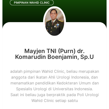
PIMPINAN WAHID CLINIC
Mayjen TNI (Purn) dr.
Komarudin Boenjamin, Sp.U
adalah pimpinan Wahid Clinic, beliau merupakan
anggota dari Ikatan Ahli Urologi Indonesia, dan
menamatkan pendidikan Kedokteran Umum dan
Spesialis Urologi di Universitas Indonesia.
Saat ini beliau juga berpraktik pada Poli Urologi
Wahid Clinic setiap sabtu