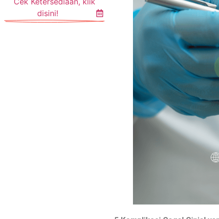
Cek Ketersediaan, klik
disini!