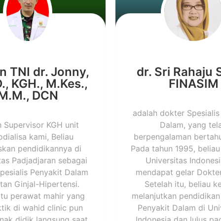
n TNI dr. Jonny,
dr. Sri Rahaju
., KGH., M.Kes.,
FINASIM
M.M., DCN
adalah dokter Spesialis
h Supervisor KGH unit
Dalam, yang tel
dialisa kami, Beliau
berpengalaman bertahu
skan pendidikannya di
Pada tahun 1995, beliau 
tas Padjadjaran sebagai
Universitas Indones
pesialis Penyakit Dalam
mendapat gelar Dokt
tan Ginjal-Hipertensi.
Setelah itu, beliau k
atu perawat mahir yang
melanjutkan pendidikan 
tik di wahid clinic pun
Penyakit Dalam di Uni
nak didik langsung saat
Indonesia dan lulus pa