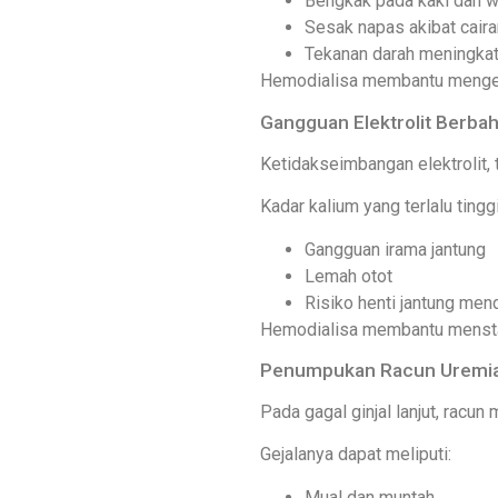
Bengkak pada kaki dan w
Sesak napas akibat caira
Tekanan darah meningka
Hemodialisa membantu mengelua
Gangguan Elektrolit Berba
Ketidakseimbangan elektrolit, 
Kadar kalium yang terlalu ting
Gangguan irama jantung
Lemah otot
Risiko henti jantung me
Hemodialisa membantu menstabi
Penumpukan Racun Uremi
Pada gagal ginjal lanjut, racu
Gejalanya dapat meliputi:
Mual dan muntah