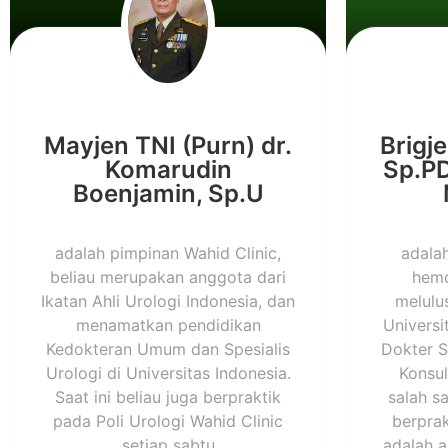
Mayjen TNI (Purn) dr.
Brigje
Komarudin
Sp.PD
Boenjamin, Sp.U
adalah pimpinan Wahid Clinic,
adala
beliau merupakan anggota dari
hemo
Ikatan Ahli Urologi Indonesia, dan
melulu
menamatkan pendidikan
Universi
Kedokteran Umum dan Spesialis
Dokter S
Urologi di Universitas Indonesia.
Konsul
Saat ini beliau juga berpraktik
salah s
pada Poli Urologi Wahid Clinic
berprak
setiap sabtu
adalah a