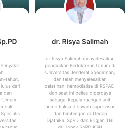
 Sp.PD
dr. Risya Salimah
dr Risya Salimah menyelesaikan
 Penyakit
pendidikan Kedokteran Umum di
ah
Universitas Jenderal Soedirman,
n-tahun,
dan telah menyelesaikan
lulus dari
pelatihan hemodialisa di RSPAD,
ia dan
dan saat ini beliau dipercaya
er Umum.
sebagai kepala ruangan unit
embali
hemodialisa dibawah supervisor
Spesialis
dan bimbingan dr Deden
versitas
Djatnika, SpPD dan Brigjen TNI
da tahun
dr. Jonny SpPD KGH