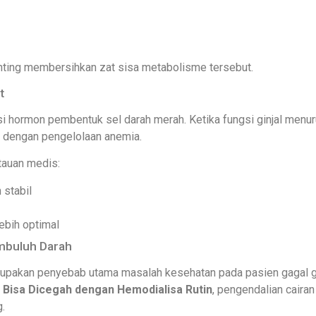
nting membersihkan zat sisa metabolisme tersebut.
t
i hormon pembentuk sel darah merah. Ketika fungsi ginjal menuru
tan dengan pengelolaan anemia.
tauan medis:
 stabil
lebih optimal
mbuluh Darah
rupakan penyebab utama masalah kesehatan pada pasien gagal 
g Bisa Dicegah dengan Hemodialisa Rutin
, pengendalian caira
.