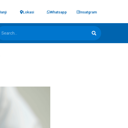
Janji
Lokasi
Whatsapp
Insatgram
n