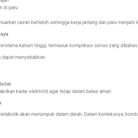
ajah
n di paru
t
rkan cairan berlebih sehingga kerja jantung dan paru menjadi le
haya
terutama kalium tinggi, termasuk komplikasi serius yang dibahas 
gi dapat menyebabkan:
ndadak
lkan kadar elektrolit agar tetap dalam batas aman.
a
n metabolik akan menumpuk dalam darah. Dalam konteksnya, kondis