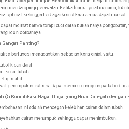
ang Bisa Dicegah dengan Hemodialisa Rutin
menjadi informasi 
 yang mendampingi perawatan. Ketika fungsi ginjal menurun, tub
ara optimal, sehingga berbagai komplikasi serius dapat muncul.
dapat melihat bahwa terapi cuci darah bukan hanya pengobatan, t
ang lebih berbahaya.
n Sangat Penting?
isa berfungsi menggantikan sebagian kerja ginjal, yaitu:
bolik dari darah
n cairan tubuh
tetap stabil
dwal, penumpukan zat sisa dapat memicu gangguan pada berbagai
h (
5 Komplikasi Gagal Ginjal yang Bisa Dicegah dengan 
embahasan ini adalah mencegah kelebihan cairan dalam tubuh.
menyebabkan cairan menumpuk sehingga dapat menimbulkan: