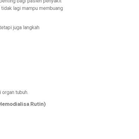
penting bagi pasien penyakit
uh tidak lagi mampu membuang
etapi juga langkah
 organ tubuh.
Hemodialisa Rutin)