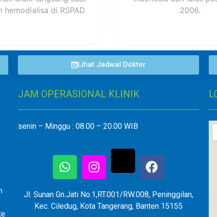
n hemodialisa di RSPAD
2006.
Lihat Jadwal Dokter
JAM OPERASIONAL KLINIK
L
senin – Minggu : 08.00 – 20.00 WIB
n
Jl. Sunan Gn.Jati No.1,RT.001/RW.008, Peninggilan,
Kec. Ciledug, Kota Tangerang, Banten 15155
te