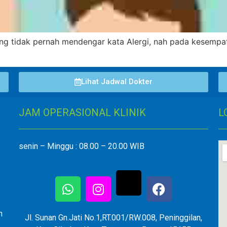
aling tidak pernah mendengar kata Alergi, nah pada kesempat
Lihat Jadwal Dokter
JAM OPERASIONAL KLINIK
L
senin – Minggu : 08.00 – 20.00 WIB
n
Jl. Sunan Gn.Jati No.1,RT.001/RW.008, Peninggilan,